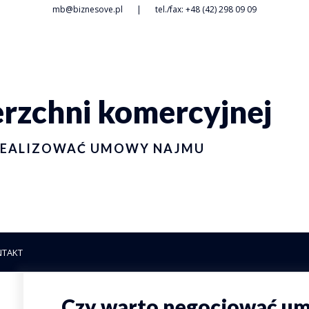
mb@biznesove.pl
|
tel./fax: +48 (42) 298 09 09
zchni komercyjnej
I REALIZOWAĆ UMOWY NAJMU
NTAKT
Czy warto negocjować u