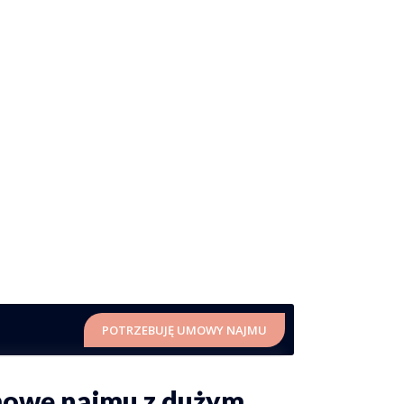
POTRZEBUJĘ UMOWY NAJMU
mowę najmu z dużym