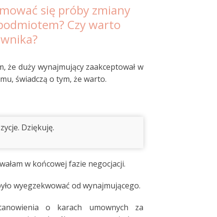
mować się próby zmiany
podmiotem? Czy warto
awnika?
tym, że duży wynajmujący zaakceptował w
u, świadczą o tym, że warto.
ycje. Dziękuję.
owałam w końcowej fazie negocjacji.
j było wyegzekwować od wynajmującego.
stanowienia o karach umownych za