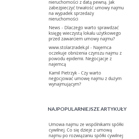
nieruchomości z datą pewną. Jak
zabezpieczyć trwałość umowy najmu
na wypadek sprzedaży
nieruchomości
News
-
Dlaczego warto sprawdzać
księgę wieczystą lokalu użytkowego
przed zawarciem umowy najmu?
www.stolarzradek.pl
-
Najemca
oczekuje obniżenia czynszu najmu z
powodu epidemii. Negocjacje z
najemcą
Kamil Pietrzyk
-
Czy warto
negocjować umowę najmu z dużym
wynajmującym?
NAJPOPULARNIEJSZE ARTYKUŁY
Umowa najmu ze wspólnikami spółki
cywilnej. Co się dzieje z umową
najmu po rozwiązaniu spółki cywilnej