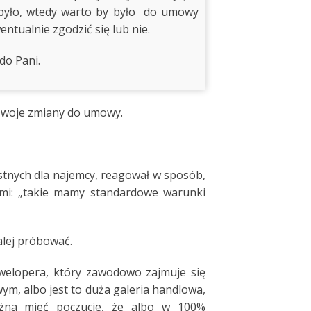
k było, wtedy warto by było do umowy
entualnie zgodzić się lub nie.
do Pani.
 swoje zmiany do umowy.
stnych dla najemcy, reagował w sposób,
ami: „takie mamy standardowe warunki
alej próbować.
welopera, który zawodowo zajmuje się
m, albo jest to duża galeria handlowa,
żna mieć poczucie, że albo w 100%