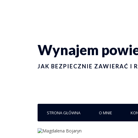
Wynajem powier
JAK BEZPIECZNIE ZAWIERAĆ 
STRONA GŁÓWNA
O MNIE
KO