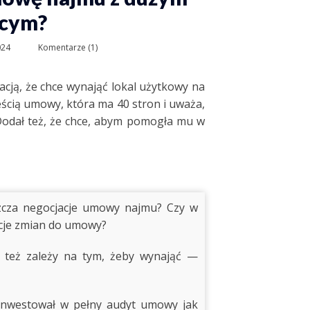
cym?
024
Komentarze (1)
macją, że chce wynająć lokal użytkowy na
eścią umowy, która ma 40 stron i uważa,
 Dodał też, że chce, abym pomogła mu w
szcza negocjacje umowy najmu? Czy w
ycje zmian do umowy?
m też zależy na tym, żeby wynająć —
inwestował w pełny audyt umowy jak