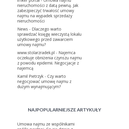
imker portal
-
Umowa najmu
nieruchomości z datą pewną. Jak
zabezpieczyć trwałość umowy
najmu na wypadek sprzedaży
nieruchomości
News
-
Dlaczego warto
sprawdzać księgę wieczystą lokalu
użytkowego przed zawarciem
umowy najmu?
www.stolarzradek.pl
-
Najemca
oczekuje obniżenia czynszu najmu
z powodu epidemii. Negocjacje z
najemcą
Kamil Pietrzyk
-
Czy warto
negocjować umowę najmu z
dużym wynajmującym?
NAJPOPULARNIEJSZE ARTYKUŁY
Umowa najmu ze wspólnikami