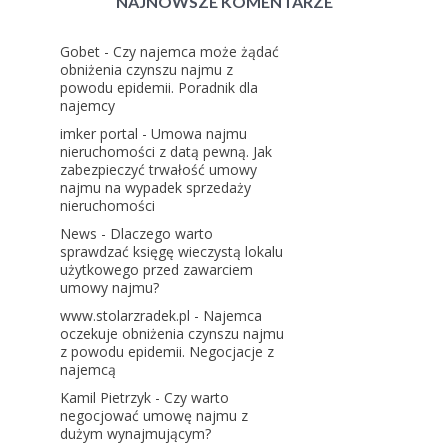
NAJNOWSZE KOMENTARZE
Gobet
-
Czy najemca może żądać
obniżenia czynszu najmu z
powodu epidemii. Poradnik dla
najemcy
imker portal
-
Umowa najmu
nieruchomości z datą pewną. Jak
zabezpieczyć trwałość umowy
najmu na wypadek sprzedaży
nieruchomości
News
-
Dlaczego warto
sprawdzać księgę wieczystą lokalu
użytkowego przed zawarciem
umowy najmu?
www.stolarzradek.pl
-
Najemca
oczekuje obniżenia czynszu najmu
z powodu epidemii. Negocjacje z
najemcą
Kamil Pietrzyk
-
Czy warto
negocjować umowę najmu z
dużym wynajmującym?