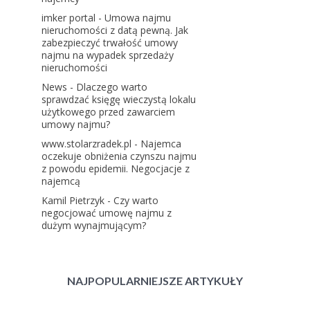
imker portal
-
Umowa najmu
nieruchomości z datą pewną. Jak
zabezpieczyć trwałość umowy
najmu na wypadek sprzedaży
nieruchomości
News
-
Dlaczego warto
sprawdzać księgę wieczystą lokalu
użytkowego przed zawarciem
umowy najmu?
www.stolarzradek.pl
-
Najemca
oczekuje obniżenia czynszu najmu
z powodu epidemii. Negocjacje z
najemcą
Kamil Pietrzyk
-
Czy warto
negocjować umowę najmu z
dużym wynajmującym?
NAJPOPULARNIEJSZE ARTYKUŁY