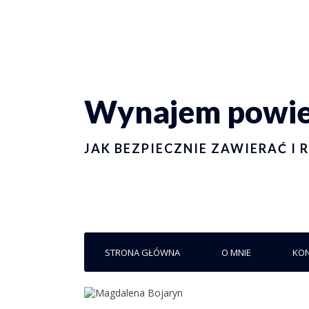
Wynajem powier
JAK BEZPIECZNIE ZAWIERAĆ 
STRONA GŁÓWNA
O MNIE
KO