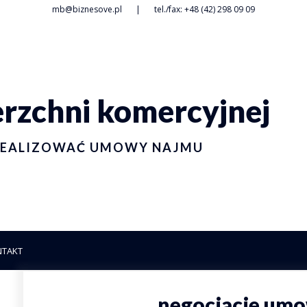
mb@biznesove.pl
|
tel./fax: +48 (42) 298 09 09
zchni komercyjnej
I REALIZOWAĆ UMOWY NAJMU
NTAKT
negocjacje um