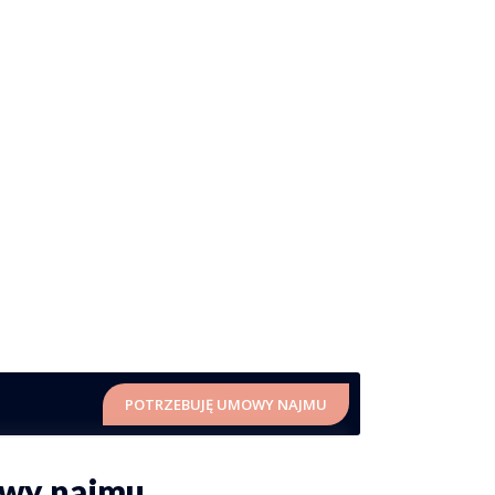
POTRZEBUJĘ UMOWY NAJMU
owy najmu