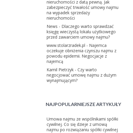
nieruchomości z datą pewną. Jak
zabezpieczyć trwałość umowy najmu
na wypadek sprzedaży
nieruchomości
News
-
Dlaczego warto sprawdzać
księgę wieczystą lokalu użytkowego
przed zawarciem umowy najmu?
www.stolarzradek.pl
-
Najemca
oczekuje obniżenia czynszu najmu z
powodu epidemii. Negocjacje z
najemcą
Kamil Pietrzyk
-
Czy warto
negocjować umowę najmu z dużym
wynajmującym?
NAJPOPULARNIEJSZE ARTYKUŁY
Umowa najmu ze wspólnikami spółki
cywilnej. Co się dzieje z umową
najmu po rozwiązaniu spółki cywilnej