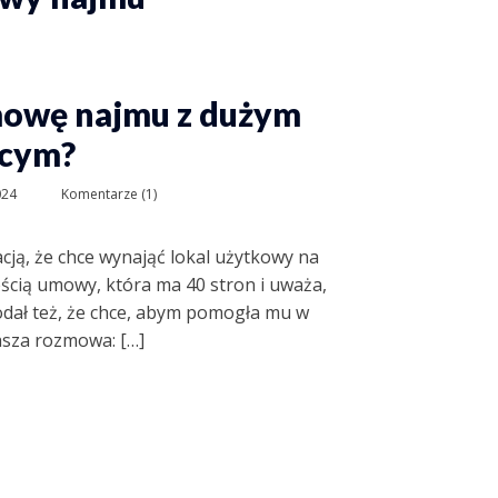
mowę najmu z dużym
cym?
024
Komentarze (1)
acją, że chce wynająć lokal użytkowy na
eścią umowy, która ma 40 stron i uważa,
Dodał też, że chce, abym pomogła mu w
asza rozmowa: […]