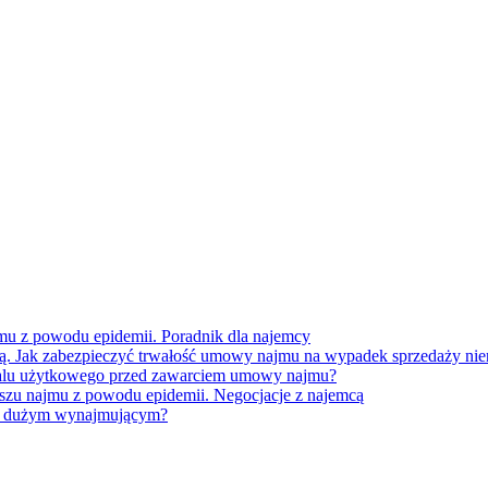
mu z powodu epidemii. Poradnik dla najemcy
. Jak zabezpieczyć trwałość umowy najmu na wypadek sprzedaży ni
kalu użytkowego przed zawarciem umowy najmu?
szu najmu z powodu epidemii. Negocjacje z najemcą
z dużym wynajmującym?