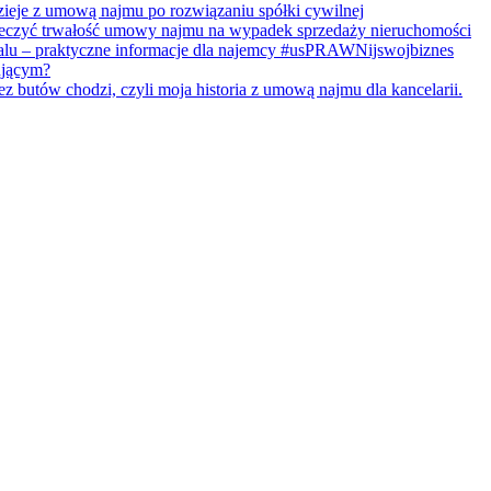
ieje z umową najmu po rozwiązaniu spółki cywilnej
eczyć trwałość umowy najmu na wypadek sprzedaży nieruchomości
lu – praktyczne informacje dla najemcy #usPRAWNijswojbiznes
ującym?
butów chodzi, czyli moja historia z umową najmu dla kancelarii.