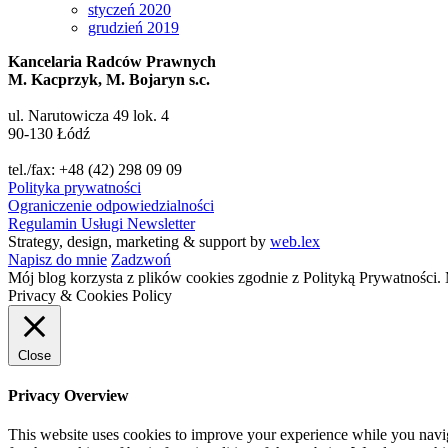
styczeń 2020
grudzień 2019
Kancelaria Radców Prawnych
M. Kacprzyk, M. Bojaryn s.c.
ul. Narutowicza 49 lok. 4
90-130 Łódź
tel./fax: +48 (42) 298 09 09
Polityka prywatności
Ograniczenie odpowiedzialności
Regulamin Usługi Newsletter
Strategy, design, marketing & support by
web.lex
Napisz do mnie
Zadzwoń
Mój blog korzysta z plików cookies zgodnie z Polityką Prywatności
Privacy & Cookies Policy
Close
Privacy Overview
This website uses cookies to improve your experience while you naviga