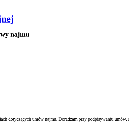
jnej
mowy najmu
jach dotyczących umów najmu. Doradzam przy podpisywaniu umów, sp