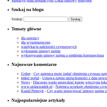
Magazyn
Hala produkcyjna
Lokal biurowy
Budynek
Szukaj na blogu
Szukaj:
Tematy główne
dla najemcy
dla wynajmującego
windykacja należności czynszowych
wykonanie umowy najmu
wykonywanie umowy najmu a epidemia koronawirusa
Najnowsze komentarze
Gobet
-
Czy najemca może żądać obniżenia czynszu naj
imker portal
-
Umowa najmu nieruchomości z datą pewną
News
-
Dlaczego warto sprawdzać księgę wieczystą lo
www.stolarzradek.pl
-
Najemca oczekuje obniżenia czyn
Kamil Pietrzyk
-
Czy warto negocjować umowę najmu 
Najpopularniejsze artykuły