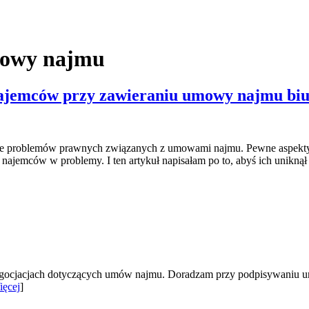
umowy najmu
 najemców przy zawieraniu umowy najmu bi
iele problemów prawnych związanych z umowami najmu. Pewne aspekty 
ajemców w problemy. I ten artykuł napisałam po to, abyś ich uniknął 
gocjacjach dotyczących umów najmu. Doradzam przy podpisywaniu um
ięcej
]