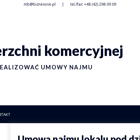
mb@biznesove.pl
|
tel./fax: +48 (42) 298 09 09
zchni komercyjnej
I REALIZOWAĆ UMOWY NAJMU
NTAKT
Umową najmu lokalu pod dz