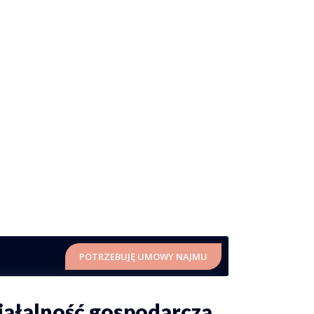
POTRZEBUJĘ UMOWY NAJMU
iałalność gospodarczą