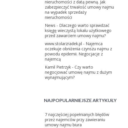
nieruchomości z datą pewną. Jak
zabezpieczyć trwałość umowy najmu
na wypadek sprzedaży
nieruchomości
News
-
Dlaczego warto sprawdzać
księgę wieczystą lokalu użytkowego
przed zawarciem umowy najmu?
www.stolarzradek.pl
-
Najemca
oczekuje obniżenia czynszu najmu z
powodu epidemii. Negocjacje z
najemcą
Kamil Pietrzyk
-
Czy warto
negocjować umowę najmu z dużym
wynajmującym?
NAJPOPULARNIEJSZE ARTYKUŁY
7 najczęściej popełnianych błędów
przez najemców przy zawieraniu
umowy najmu biura