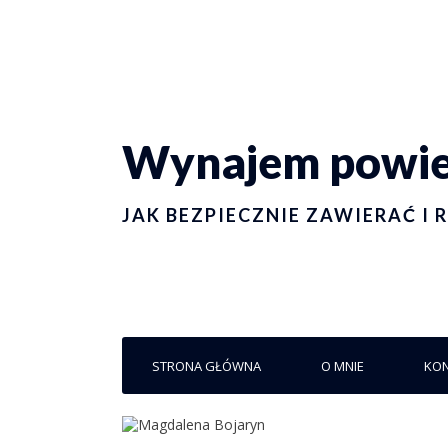
Wynajem powier
JAK BEZPIECZNIE ZAWIERAĆ 
STRONA GŁÓWNA
O MNIE
KO