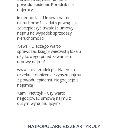
powodu epidemii. Poradnik dla
najemcy
imker portal
-
Umowa najmu
nieruchomości z datą pewną. Jak
zabezpieczyć trwałość umowy
najmu na wypadek sprzedaży
nieruchomości
News
-
Dlaczego warto
sprawdzać księgę wieczystą lokalu
użytkowego przed zawarciem
umowy najmu?
www.stolarzradek.pl
-
Najemca
oczekuje obniżenia czynszu najmu
z powodu epidemii. Negocjacje z
najemcą
Kamil Pietrzyk
-
Czy warto
negocjować umowę najmu z
dużym wynajmującym?
NAJPOPULARNIEJSZE ARTYKUŁY