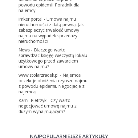
powodu epidemii. Poradnik dla
najemcy
imker portal
-
Umowa najmu
nieruchomości z datą pewną. Jak
zabezpieczyć trwałość umowy
najmu na wypadek sprzedaży
nieruchomości
News
-
Dlaczego warto
sprawdzać księgę wieczystą lokalu
użytkowego przed zawarciem
umowy najmu?
www.stolarzradek.pl
-
Najemca
oczekuje obniżenia czynszu najmu
z powodu epidemii. Negocjacje z
najemcą
Kamil Pietrzyk
-
Czy warto
negocjować umowę najmu z
dużym wynajmującym?
NAJPOPULARNIEJSZE ARTYKUŁY