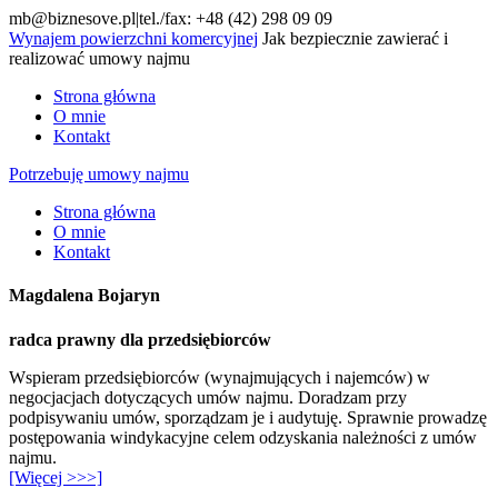
mb@biznesove.pl
|
tel./fax: +48 (42) 298 09 09
Wynajem powierzchni komercyjnej
Jak bezpiecznie zawierać i
realizować umowy najmu
Strona główna
O mnie
Kontakt
Potrzebuję umowy najmu
Strona główna
O mnie
Kontakt
Magdalena Bojaryn
radca prawny dla przedsiębiorców
Wspieram przedsiębiorców (wynajmujących i najemców) w
negocjacjach dotyczących umów najmu. Doradzam przy
podpisywaniu umów, sporządzam je i audytuję. Sprawnie prowadzę
postępowania windykacyjne celem odzyskania należności z umów
najmu.
[Więcej >>>]