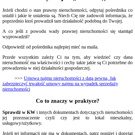
Jeżeli chodzi o stan prawny nieruchomości, odpytaj pośrednika co
ustalił i jakie te ustalenia są. Niech Cię nie zadowoli informacja, że
poprzednio ktoś prowadził tam działalność podobną do Twojej.
A co jeśli z powodu wady prawnej nieruchomości się stamtąd
wyprowadził?
Odpowiedź od pośrednika najlepiej mieć na maila.
Przede wszystkim zależy Ci na tym, aby wiedzieć czy dana
nieruchomość ma właściwości i cechy takie jakie są Ci potrzebne do
prowadzenia w niej działalności gospodarczej.
>>>
Umowa najmu nieruchomości z datą pewną. Jak
zabezpieczyć trwałość umowy najmu na wypadek sprzedaży
nieruchomości
Co to znaczy w praktyce?
Sprawdź w KW
i innych dokumentach dotyczących nieruchomości
jej przeznaczenie czyli czy jest to lokal mieszkalny,
usługowy/użytkowy.
Jeżeli tej informacji nie ma w dokumentach, patrz poniżej i dopytaj