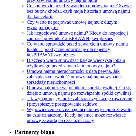
przy zawieraniu umowy najmu biura
Co sprawdzić przed zawarciem umowy najmu? Szewc
bez butów chodzi, czyli moja historia z umową najmu
dla kancelarii.
Czy warto negocjować umowę najmu z dużym
wynajmującym?
Jak negocjować umowę najmu? Kiedy do negocjacji
zaprosić prawnika? #usPRAWNijswojbiznes
Co warto sprawdzić przed zawarciem umowy najmu
lokalu – praktyczne informacje dla najemcy
#usPRAWNijswojbiznes
Dlaczego warto sprawdzać księgę wieczystą lokalu
użytkowego przed zawarciem umowy najmu?
Umowa najmu nieruchomości z datą pewną. Jak
zabezpieczyć trwałość umowy najmu na wypadek
sprzedaży nieruchomości
Umowa najmu ze wspólnikami spółki cywilnej. Co się
dzieje z umową najmu po rozwiązaniu spółki cywilnej
Jak wynajmujący może zabezpieczyć swoje roszczenie
i przyspieszyć postępowanie sądowe
Wypowiedzenie przez najemcę umowy najmu zawartej
na czas oznaczony. Kiedy najemca może rozwiązać
umowę zawartą na czas oznaczony
Partnerzy bloga