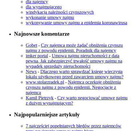
dla najemcy
dla wynajmującego
windykacja należności czynszowych
wykonanie umowy najmu
wykonywanie umowy najmu a epidemia koronawirusa
Najnowsze komentarze
Gobet
-
Czy najemca może żądać obniżenia czynszu
najmu z powodu epidemii. Poradnik dla najemcy
imker portal
-
Umowa najmu nieruchomości z datą
pewną. Jak zabezpieczyć trwałość umowy najmu na
wypadek sprzedaży nieruchomości
News
-
Dlaczego warto sprawdzać księgę wieczystą
lokalu użytkowego przed zawarciem umowy najmu?
www.stolarzradek.pl
-
Najemca oczekuje obniżenia
czynszu najmu z powodu epidemii. Negocjacje z
najemcą
Kamil Pietrzyk
-
Czy warto negocjować umowę najmu
z dużym wynajmującym?
Najpopularniejsze artykuły
7 najczęściej popełnianych błędów przez najemców