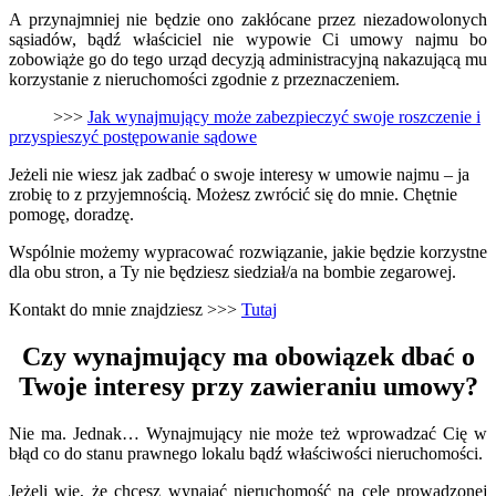
A przynajmniej nie będzie ono zakłócane przez niezadowolonych
sąsiadów, bądź właściciel nie wypowie Ci umowy najmu bo
zobowiąże go do tego urząd decyzją administracyjną nakazującą mu
korzystanie z nieruchomości zgodnie z przeznaczeniem.
>>>
Jak wynajmujący może zabezpieczyć swoje roszczenie i
przyspieszyć postępowanie sądowe
Jeżeli nie wiesz jak zadbać o swoje interesy w umowie najmu – ja
zrobię to z przyjemnością. Możesz zwrócić się do mnie. Chętnie
pomogę, doradzę.
Wspólnie możemy wypracować rozwiązanie, jakie będzie korzystne
dla obu stron, a Ty nie będziesz siedział/a na bombie zegarowej.
Kontakt do mnie znajdziesz >>>
Tutaj
Czy wynajmujący ma obowiązek dbać o
Twoje interesy przy zawieraniu umowy?
Nie ma. Jednak… Wynajmujący nie może też wprowadzać Cię w
błąd co do stanu prawnego lokalu bądź właściwości nieruchomości.
Jeżeli wie, że chcesz wynająć nieruchomość na cele prowadzonej