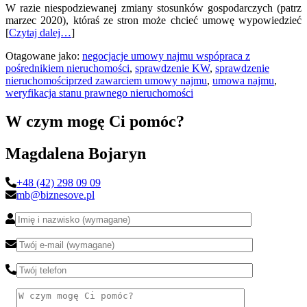
W razie niespodziewanej zmiany stosunków gospodarczych (patrz
marzec 2020), któraś ze stron może chcieć umowę wypowiedzieć
[
Czytaj dalej…
]
Otagowane jako:
negocjacje umowy najmu wspópraca z
pośrednikiem nieruchomości
,
sprawdzenie KW
,
sprawdzenie
nieruchomościprzed zawarciem umowy najmu
,
umowa najmu
,
weryfikacja stanu prawnego nieruchomości
W czym mogę Ci pomóc?
Magdalena Bojaryn
+48 (42) 298 09 09
mb@biznesove.pl