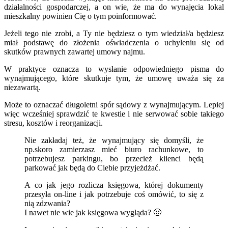
działalności gospodarczej, a on wie, że ma do wynajęcia lokal
mieszkalny powinien Cię o tym poinformować.
Jeżeli tego nie zrobi, a Ty nie będziesz o tym wiedział/a będziesz
miał podstawę do złożenia oświadczenia o uchyleniu się od
skutków prawnych zawartej umowy najmu.
W praktyce oznacza to wysłanie odpowiedniego pisma do
wynajmującego, które skutkuje tym, że umowę uważa się za
niezawartą.
Może to oznaczać długoletni spór sądowy z wynajmującym. Lepiej
więc wcześniej sprawdzić te kwestie i nie serwować sobie takiego
stresu, kosztów i reorganizacji.
Nie zakładaj też, że wynajmujący się domyśli, że
np.skoro zamierzasz mieć biuro rachunkowe, to
potrzebujesz parkingu, bo przecież klienci będą
parkować jak będą do Ciebie przyjeżdżać.
A co jak jego rozlicza księgowa, której dokumenty
przesyła on-line i jak potrzebuje coś omówić, to się z
nią zdzwania?
I nawet nie wie jak księgowa wygląda? 🙂