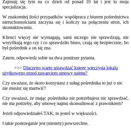
Zajmuję się tym na co dzień od ponad 10 lat i jest to moja
specjalizacja.
W znakomitej ilości przypadków współpraca z biurem pośrednictwa
nieruchomościami zaczyna się i kończy na połączeniu stron, ich
skontaktowaniu.
Klienci więcej nie wymagają, sami niczego nie sprawdzają, nie
weryfikują tego czy i co sprawdziło biuro, czują się bezpiecznie, bo
był pośrednik a on się zna.
Zatem, odpowiedz sobie na dwa poniższe pytania.
>>>
Dlaczego warto sprawdzać księgę wieczystą lokalu
użytkowego przed zawarciem umowy najmu?
Czy uważasz, że skoro korzystasz z usług pośrednika to już o nic
nie musisz się martwić?
Czy uważasz, że mając pośrednika nie potrzebujesz nic sprawdzać,
nie ma potrzeby, aby umowę najmu skonsultować z prawnikiem?
Jeżeli odpowiedziałeś TAK, to jesteś w większości.
I takie postrzeganie jest (niestety) powszechne.