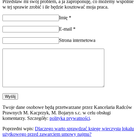
Przedstaw mi swój problem, a ja zaproponuję, co możemy wspólnie
w tej sprawie zrobić i ile będzie kosztować moja praca.
Imię
*
E-mail
*
Strona internetowa
Twoje dane osobowe będą przetwarzane przez Kancelaria Radców
Prawnych M. Kacprzyk, M. Bojaryn s.c. w celu obsługi
komentarzy. Szczegóły:
polityka prywatności
.
Poprzedni wpis:
Dlaczego warto sprawdzać księgę wieczystą lokalu
użytkowego przed zawarciem umowy najmu?