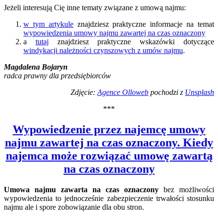
Jeżeli interesują Cię inne tematy związane z umową najmu:
w tym artykule
znajdziesz praktyczne informacje na temat
wypowiedzenia umowy najmu zawartej na czas oznaczony
a
tutaj
znajdziesz praktyczne wskazówki dotyczące
windykacji należności czynszowych z umów najmu
.
Magdalena Bojaryn
radca prawny dla przedsiębiorców
Zdjęcie:
Agence Olloweb
pochodzi z
Unsplash
***
Wypowiedzenie przez najemcę umowy
najmu zawartej na czas oznaczony. Kiedy
najemca może rozwiązać umowę zawartą
na czas oznaczony
Umowa najmu zawarta na czas oznaczony
bez możliwości
wypowiedzenia to jednocześnie zabezpieczenie trwałości stosunku
najmu ale i spore zobowiązanie dla obu stron.