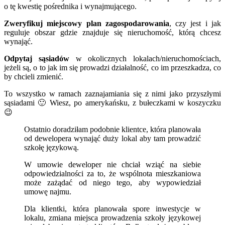
o tę kwestię pośrednika i wynajmującego.
Zweryfikuj miejscowy plan zagospodarowania
, czy jest i jak
reguluje obszar gdzie znajduje się nieruchomość, którą chcesz
wynająć.
Odpytaj sąsiadów
w okolicznych lokalach/nieruchomościach,
jeżeli są, o to jak im się prowadzi działalność, co im przeszkadza, co
by chcieli zmienić.
To wszystko w ramach zaznajamiania się z nimi jako przyszłymi
sąsiadami 🙂 Wiesz, po amerykańsku, z bułeczkami w koszyczku
😉
Ostatnio doradziłam podobnie klientce, która planowała
od dewelopera wynająć duży lokal aby tam prowadzić
szkołę językową.
W umowie deweloper nie chciał wziąć na siebie
odpowiedzialności za to, że wspólnota mieszkaniowa
może zażądać od niego tego, aby wypowiedział
umowę najmu.
Dla klientki, która planowała spore inwestycje w
lokalu, zmiana miejsca prowadzenia szkoły językowej