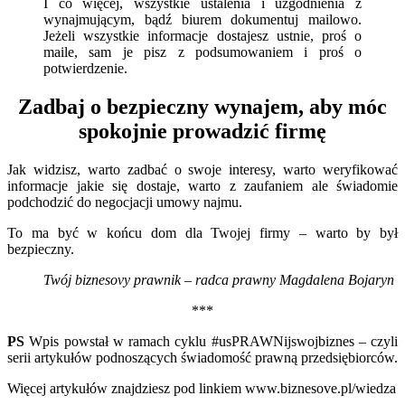
I co więcej, wszystkie ustalenia i uzgodnienia z
wynajmującym, bądź biurem dokumentuj mailowo.
Jeżeli wszystkie informacje dostajesz ustnie, proś o
maile, sam je pisz z podsumowaniem i proś o
potwierdzenie.
Zadbaj o bezpieczny wynajem, aby móc
spokojnie prowadzić firmę
Jak widzisz, warto zadbać o swoje interesy, warto weryfikować
informacje jakie się dostaje, warto z zaufaniem ale świadomie
podchodzić do negocjacji umowy najmu.
To ma być w końcu dom dla Twojej firmy – warto by był
bezpieczny.
Twój biznesovy prawnik – radca prawny Magdalena Bojaryn
***
PS
Wpis powstał w ramach cyklu #usPRAWNijswojbiznes – czyli
serii artykułów podnoszących świadomość prawną przedsiębiorców.
Więcej artykułów znajdziesz pod linkiem www.biznesove.pl/wiedza